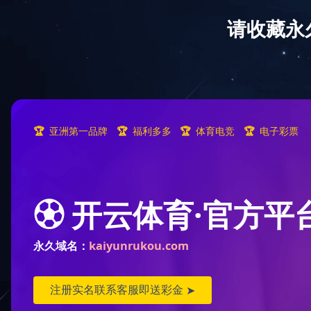
S
星空官方网页版
|
星空网页版登录入口
|
星空线上平台(