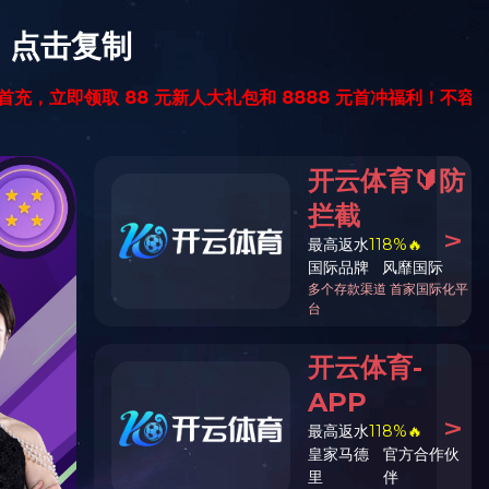
e.
。
竞官网登录入口_乐竞·体育（中国）官方网站
|
半岛平台
|